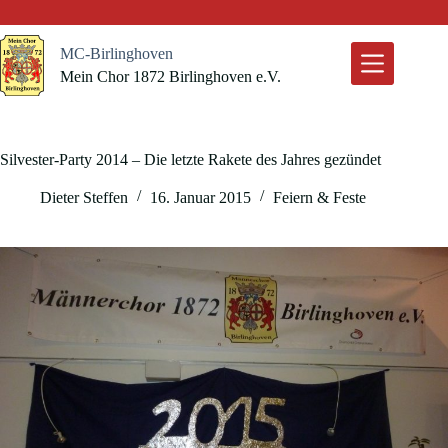
Zum
Inhalt
springen
MC-Birlinghoven
Mein Chor 1872 Birlinghoven e.V.
Silvester-Party 2014 – Die letzte Rakete des Jahres gezündet
Dieter Steffen
16. Januar 2015
Feiern & Feste