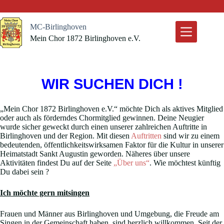
Zum
Inhalt
springen
MC-Birlinghoven
Mein Chor 1872 Birlinghoven e.V.
WIR SUCHEN DICH !
„Mein Chor 1872 Birlinghoven e.V.“ möchte Dich als aktives Mitglied
oder auch als förderndes Chormitglied gewinnen. Deine Neugier
wurde sicher geweckt durch einen unserer zahlreichen Auftritte in
Birlinghoven und der Region. Mit diesen
Auftritten
sind wir zu einem
bedeutenden, öffentlichkeitswirksamen Faktor für die Kultur in unserer
Heimatstadt Sankt Augustin geworden. Näheres über unsere
Aktivitäten findest Du auf der Seite
„Über uns“
. Wie möchtest künftig
Du dabei sein ?
Ich möchte gern mitsingen
Frauen und Männer aus Birlinghoven und Umgebung, die Freude am
Singen in der Gemeinschaft haben, sind herzlich willkommen. Seit der