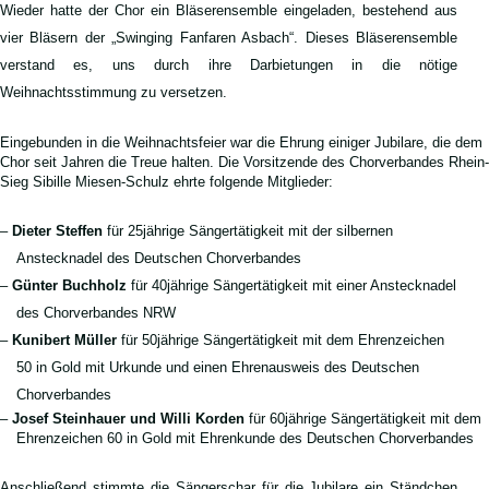
Wieder hatte der Chor ein Bläserensemble eingeladen, bestehend aus
vier Bläsern der „Swinging Fanfaren Asbach“. Dieses Bläserensemble
verstand es, uns durch ihre Darbietungen in die nötige
Weihnachtsstimmung zu versetzen.
Eingebunden in die Weihnachtsfeier war die Ehrung einiger Jubilare, die dem
Chor seit Jahren die Treue halten. Die Vorsitzende des Chorverbandes Rhein-
Sieg Sibille Miesen-Schulz ehrte folgende Mitglieder:
–
Dieter Steffen
für 25jährige Sängertätigkeit mit der silbernen
Anstecknadel des Deutschen Chorverbandes
–
Günter Buchholz
für 40jährige Sängertätigkeit mit einer Anstecknadel
des Chorverbandes NRW
–
Kunibert Müller
für 50jährige Sängertätigkeit mit dem Ehrenzeichen
50 in Gold mit Urkunde und einen Ehrenausweis des Deutschen
Chorverbandes
–
Josef Steinhauer und Willi Korden
für 60jährige Sängertätigkeit mit dem
Ehrenzeichen 60 in Gold mit Ehrenkunde des Deutschen Chorverbandes
Anschließend stimmte die Sängerschar für die Jubilare ein Ständchen