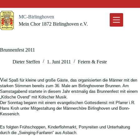
Zum
Inhalt
springen
MC-Birlinghoven
Mein Chor 1872 Birlinghoven e.V.
Brunnenfest 2011
Dieter Steffen
1. Juni 2011
Feiern & Feste
V
iel Spaß für kleine und große Gäste, das organisierten die Männer mit den
starken Stimmen bereits zum 36. Male am Birlinghovener Brunnen. Am
Samstagabend startete in diesem Jahr erstmalig das Brunnenfest mit einem
„Kölsche Ovend“ mit Kölscher Musik.
Der Sonntag begann mit einem evangelischen Gottesdienst mit Pfarrer i.R.
Hans Kroh unter Mitgestaltung der Männerchöre Birlinghoven und Bonn-
Kessenich.
Es folgten Frühschoppen, Kinderflohmarkt, Ponyreiten und Unterhaltung
durch die „Swinging-Fanfaren“ aus Asbach.