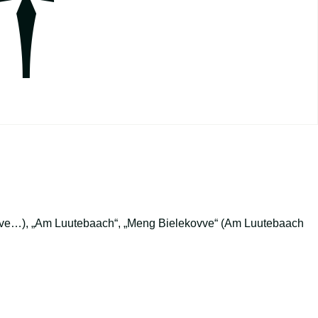
†
kovve…), „Am Luutebaach“, „Meng Bielekovve“ (Am Luutebaach