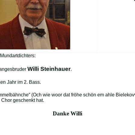
Mundartdichters:
Willi Steinhauer
Sangesbruder
.
en Jahr im 2. Bass.
t Bimmelbähnche“ (Och wie woor dat fröhe schön em ahle Biele
 Chor geschenkt hat.
Danke Willi